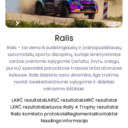
Ralis
Ralis – tai viena iš sudėtingiausių ir įvairiapusiškiausių
automobilių sporto disciplinų, kurioje lenktynininkai
varžosi įvairiomis sąlygomis (asfaltu, žvyru, sniegu,
purvu) specialiai paruoštose trasose arba atviruose
keliuose. Ralis išsiskiria savo dinamika, ilga trukme,
nuolat besikeičiančiomis sąlygomis ir dideliais
vairavimo iššūkiais.
LARČ rezultatai
LARSČ rezultatai
LMRČ rezultatai
LXRČ rezultatai
Lietuvos Rally 4 Trophy rezultatai
Ralio komiteto protokolai
Reglamentai
Kontaktai
Naudinga informacija