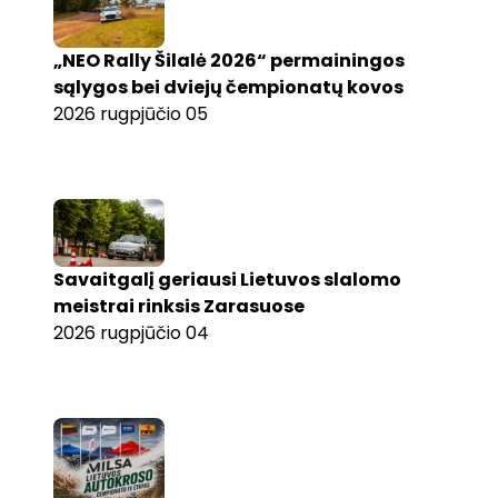
„NEO Rally Šilalė 2026“ permainingos
sąlygos bei dviejų čempionatų kovos
2026 rugpjūčio 05
Savaitgalį geriausi Lietuvos slalomo
meistrai rinksis Zarasuose
2026 rugpjūčio 04